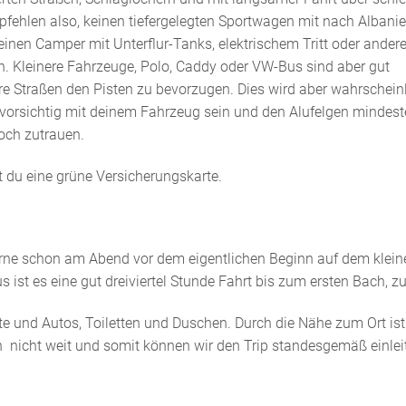
fehlen also, keinen tiefergelegten Sportwagen mit nach Albani
einen Camper mit Unterflur-Tanks, elektrischem Tritt oder ander
en. Kleinere Fahrzeuge, Polo, Caddy oder VW-Bus sind aber gut
are Straßen den Pisten zu bevorzugen. Dies wird aber wahrschein
rvorsichtig mit deinem Fahrzeug sein und den Alufelgen mindes
och zutrauen.
t du eine grüne Versicherungskarte.
gerne schon am Abend vor dem eigentlichen Beginn auf dem klein
 ist es eine gut dreiviertel Stunde Fahrt bis zum ersten Bach, zu
te und Autos, Toiletten und Duschen. Durch die Nähe zum Ort ist
n nicht weit und somit können wir den Trip standesgemäß einlei