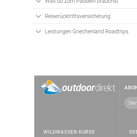
Was du zum Paddeln brauchst
Reiserücktrittsversicherung
Leistungen Griechenland Roadtrips
ABO
WILDWASSER-KURSE
SE