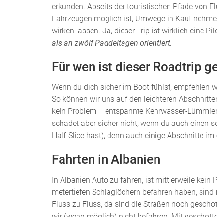
erkunden. Abseits der touristischen Pfade von F
Fahrzeugen möglich ist, Umwege in Kauf nehmen,
wirken lassen. Ja, dieser Trip ist wirklich eine Pi
als an zwölf Paddeltagen orientiert.
Für wen ist dieser Roadtrip g
Wenn du dich sicher im Boot fühlst, empfehlen wi
So können wir uns auf den leichteren Abschnitte
kein Problem – entspannte Kehrwasser-Lümmler 
schadet aber sicher nicht, wenn du auch einen s
Half-Slice hast), denn auch einige Abschnitte im 
Fahrten in Albanien
In Albanien Auto zu fahren, ist mittlerweile kein
metertiefen Schlaglöchern befahren haben, sind 
Fluss zu Fluss, da sind die Straßen noch geschot
wir (wenn möglich) nicht befahren. Mit geschott