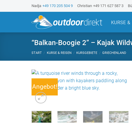
Z
Nadja
+49 170 205 504 9
Christian
+49 171 627 587 3
Bü
u
m
KURSE &
I
n
h
“Balkan-Boogie 2” – Kajak Wildw
a
START
/
KURSE & REISEN
/
KURSGEBIETE
/
GRIECHENLAND
l
t
s
p
r
Angebot!
i
n
g
e
n