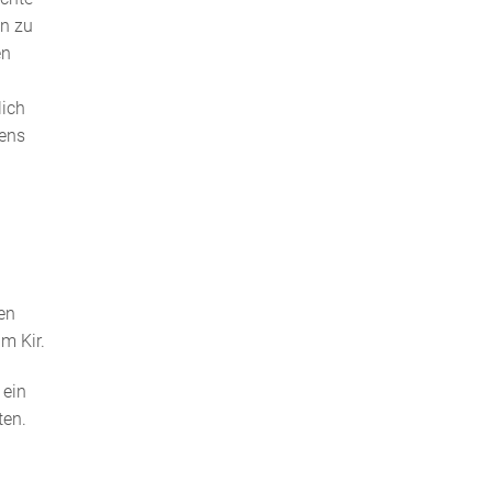
en zu
en
lich
tens
en
m Kir.
 ein
ten.