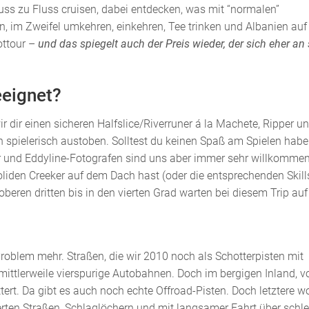
luss zu Fluss cruisen, dabei entdecken, was mit “normalen”
 im Zweifel umkehren, einkehren, Tee trinken und Albanien auf
lottour –
und das spiegelt auch der Preis wieder, der sich eher an
eeignet?
r dir einen sicheren Halfslice/Riverruner á la Machete, Ripper u
n spielerisch austoben. Solltest du keinen Spaß am Spielen habe
und Eddyline-Fotografen sind uns aber immer sehr willkommen
oliden Creeker auf dem Dach hast (oder die entsprechenden Skill
oberen dritten bis in den vierten Grad warten bei diesem Trip auf
 Problem mehr. Straßen, die wir 2010 noch als Schotterpisten mit
mittlerweile vierspurige Autobahnen. Doch im bergigen Inland, v
tert. Da gibt es auch noch echte Offroad-Pisten. Doch letztere w
erten Straßen, Schlaglöchern und mit langsamer Fahrt über schl