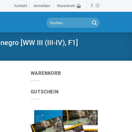
Kontakt
Anmelden
Warenkorb
S
u
c
h
gro [WW III (III-IV), F1]
e
n
a
c
h
WARENKORB
:
GUTSCHEIN