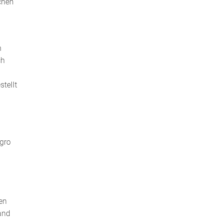
chen
n
ch
tellt
gro
en
and