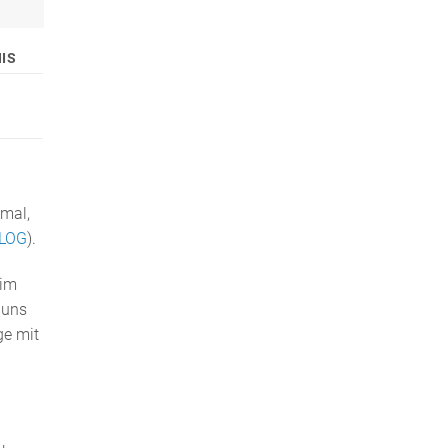
IS
imal,
BLOG
).
 im
 uns
ge mit