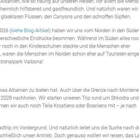
Albanien, wie so häufig auf unseren Reisen, vor allem die Mens
heimlich hilfsbereit und gastfreundlich. Und natürlich waren wir
 glasklaren Flüssen, den Canyons und den schroffen Gipfeln.
026 (
siehe Blog-Artikel)
haben wir uns vom Norden in den Süde
nterschiedliche Eindrücke beommen. Während im Süden alles no
tur noch in den Kinderschuhen steckte und die Menschen eher
, waren die Menschen im Norden schon eher auf Touristen einges
tionalpark Valbona”.
was Albanien zu bieten hat. Auch über die Grenze nach Montene
n 2028 nachholen. Wir starten unseren Trip rund um Shkodra und
hmen wir auch noch Teile Kroatiens oder Bosniens mit – je nach
dtrip im Vordergrund. Und natürlich leitet uns die Suche nach d
chließlich unser Antrieb. Doch genauso wollen wir reisen, das L