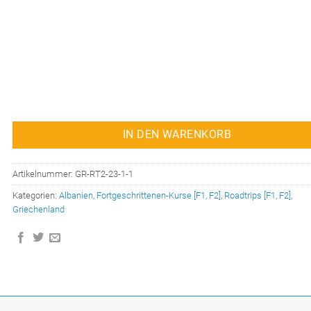
i
P
c
r
h
e
e
i
r
s
P
i
r
s
e
t
IN DEN WARENKORB
i
:
s
8
w
9
Artikelnummer:
GR-RT2-23-1-1
a
9
Kategorien:
Albanien
,
Fortgeschrittenen-Kurse [F1, F2]
,
Roadtrips [F1, F2]
,
r
,
Griechenland
:
0
1
0
.
2
€
9
.
9