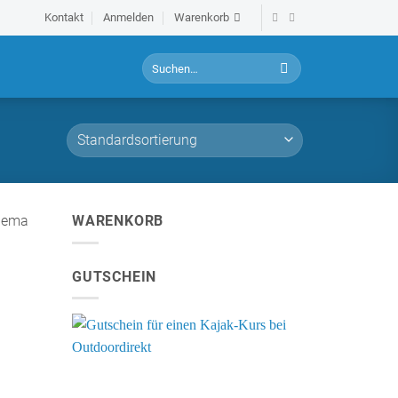
Kontakt
Anmelden
Warenkorb
S
u
c
h
e
n
a
c
h
Thema
WARENKORB
:
GUTSCHEIN