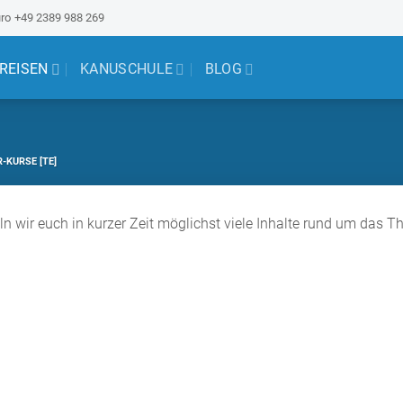
ro
+49 2389 988 269
 REISEN
KANUSCHULE
BLOG
-KURSE [TE]
eln wir euch in kurzer Zeit möglichst viele Inhalte rund um das 