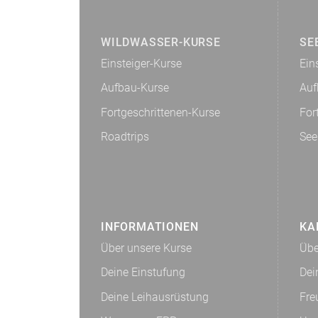
WILDWASSER-KURSE
SE
Einsteiger-Kurse
Ein
Aufbau-Kurse
Auf
Fortgeschrittenen-Kurse
For
Roadtrips
See
INFORMATIONEN
KA
Über unsere Kurse
Übe
Deine Einstufung
Dei
Deine Leihausrüstung
Fre