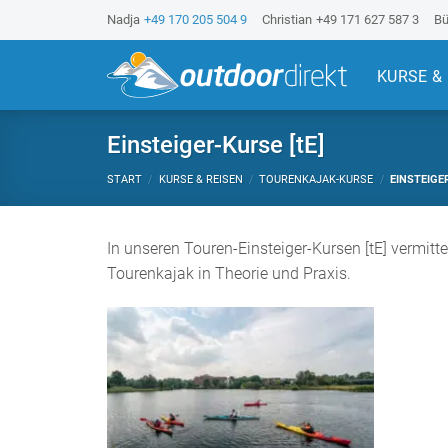
Z
Nadja
+49 170 205 504 9
Christian
+49 171 627 587 3
Bü
u
m
KURSE &
I
n
h
Einsteiger-Kurse [tE]
a
START
/
KURSE & REISEN
/
TOURENKAJAK-KURSE
/
EINSTEIGER
l
t
s
In unseren Touren-Einsteiger-Kursen [tE] vermitt
p
Tourenkajak in Theorie und Praxis.
r
i
n
g
e
n