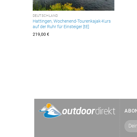
DEUTSCHLAND
Hattingen, Wochenend-Tourenkajak-Kurs
auf der Ruhr für Einsteiger [tE]
219,00
€
ABO