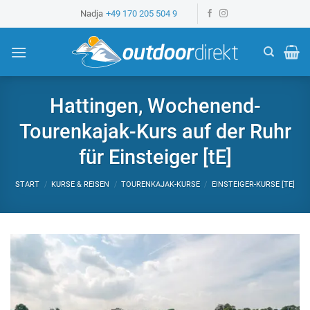
Z
Nadja
+49 170 205 504 9
u
m
I
n
h
Hattingen, Wochenend-
a
Tourenkajak-Kurs auf der Ruhr
l
t
für Einsteiger [tE]
s
p
START
/
KURSE & REISEN
/
TOURENKAJAK-KURSE
/
EINSTEIGER-KURSE [TE]
r
i
n
g
e
n