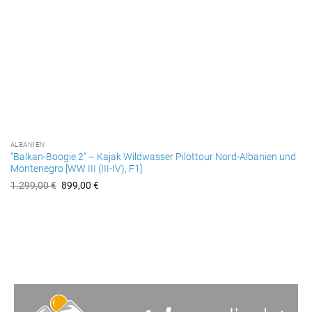
ALBANIEN
“Balkan-Boogie 2” – Kajak Wildwasser Pilottour Nord-Albanien und
Montenegro [WW III (III-IV), F1]
U
A
1.299,00
€
899,00
€
r
k
s
t
p
u
r
e
ü
l
n
l
g
e
l
r
i
P
c
r
h
e
e
i
r
s
P
i