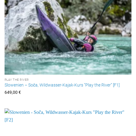
PLAY THE RIVER
Slowenien – Soča, Wildwasser-Kajak-Kurs “Play the River” [F1]
649,00
€