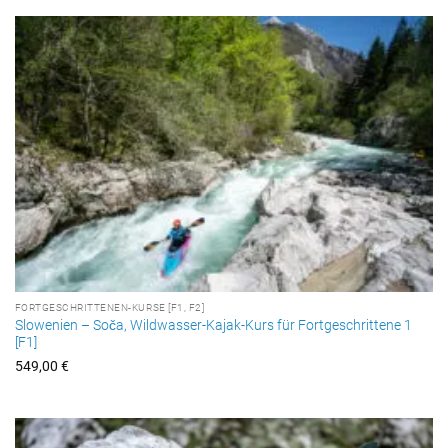
FORTGESCHRITTENEN-KURSE [F1, F2]
Slowenien – Soča, Wildwasser-Kajak-Kurs für Fortgeschrittene 1
[F1]
549,00
€