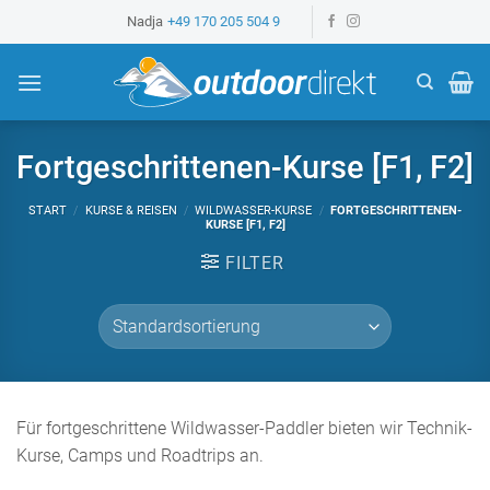
Z
Nadja
+49 170 205 504 9
u
m
I
n
h
Fortgeschrittenen-Kurse [F1, F2]
a
l
START
/
KURSE & REISEN
/
WILDWASSER-KURSE
/
FORTGESCHRITTENEN-
KURSE [F1, F2]
t
s
FILTER
p
r
i
n
g
e
Für fortgeschrittene Wildwasser-Paddler bieten wir Technik-
n
Kurse, Camps und Roadtrips an.