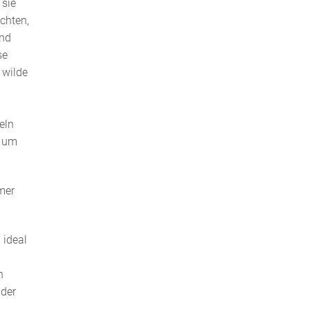
 sie
chten,
und
se
 wilde
eln
, um
mer
 ideal
h
 der