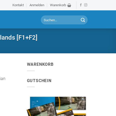
Kontakt
Anmelden
Warenkorb
S
u
c
h
lands [F1+F2]
e
n
a
c
h
WARENKORB
:
ian
GUTSCHEIN