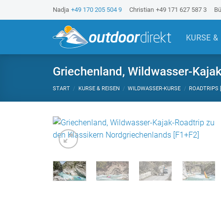
Z
Nadja
+49 170 205 504 9
Christian
+49 171 627 587 3
Bü
u
m
KURSE &
I
n
h
Griechenland, Wildwasser-Kajak
a
START
/
KURSE & REISEN
/
WILDWASSER-KURSE
/
ROADTRIPS [
l
t
s
p
r
i
n
g
e
n