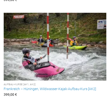
AUFBAU-KURSE [AK1, AK2]
Frankreich – Hüningen, Wildwasser-Kajak-Aufbau-Kurs [AK2]
399,00
€