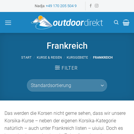
Z
Nadja
+49 170 205 504 9
u
m
I
n
h
Frankreich
a
l
START
/
KURSE & REISEN
/
KURSGEBIETE
/
FRANKREICH
t
FILTER
s
p
r
i
n
g
Das werden die Korsen nicht gerne sehen, dass wir unsere
e
Korsika-Kurse – neben der eigenen Korsika-Kategorie
n
natürlich – auch unter Frankreich listen – uiuiui. Doch es