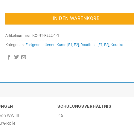
IN DEN WARENKORB
Artikelnummer:
KO-RT-F222-1-1
Kategorien:
Fortgeschrittenen-Kurse [F1, F2]
,
Roadtrips [F1, F2]
,
Korsika
UNGEN
SCHULUNGSVERHÄLTNIS
von WW III
2:6
0%-Rolle