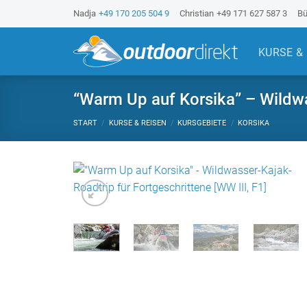
Z
Nadja
+49 170 205 504 9
Christian
+49 171 627 587 3
Bü
u
m
KURSE &
I
n
h
“Warm Up auf Korsika” – Wildwas
a
START
/
KURSE & REISEN
/
KURSGEBIETE
/
KORSIKA
l
t
s
p
r
i
n
g
e
n