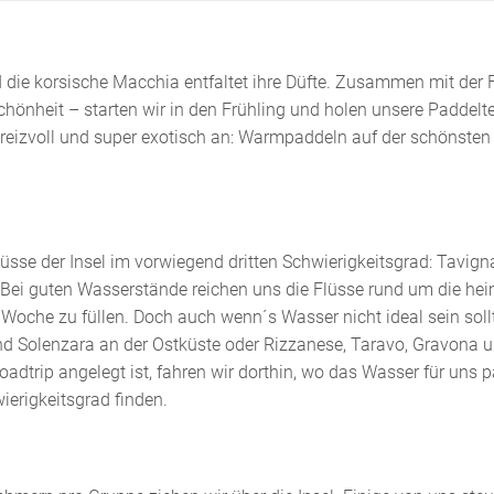
ie korsische Macchia entfaltet ihre Düfte. Zusammen mit der 
 Schönheit – starten wir in den Frühling und holen unsere Paddelt
 reizvoll und super exotisch an: Warmpaddeln auf der schönsten
üsse der Insel im vorwiegend dritten Schwierigkeitsgrad: Tavign
 Bei guten Wasserstände reichen uns die Flüsse rund um die hei
Woche zu füllen. Doch auch wenn´s Wasser nicht ideal sein sollt
 und Solenzara an der Ostküste oder Rizzanese, Taravo, Gravona 
oadtrip angelegt ist, fahren wir dorthin, wo das Wasser für uns 
ierigkeitsgrad finden.