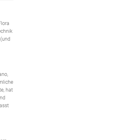
Flora
echnik
 (und
ano,
mliche
e, hat
und
passt