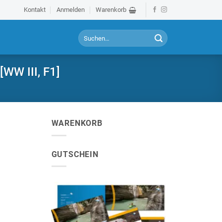
Kontakt
Anmelden
Warenkorb
S
u
c
h
[WW III, F1]
e
n
a
c
h
WARENKORB
:
GUTSCHEIN