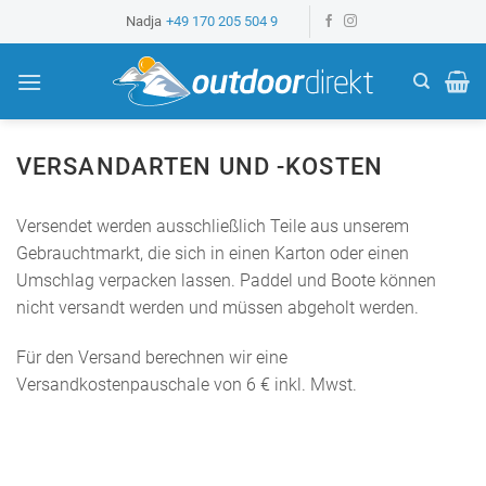
Z
Nadja
+49 170 205 504 9
u
m
I
n
h
VERSANDARTEN UND -KOSTEN
a
l
Versendet werden ausschließlich Teile aus unserem
t
Gebrauchtmarkt, die sich in einen Karton oder einen
s
Umschlag verpacken lassen. Paddel und Boote können
p
nicht versandt werden und müssen abgeholt werden.
r
i
Für den Versand berechnen wir eine
n
Versandkostenpauschale von 6 € inkl. Mwst.
g
e
n