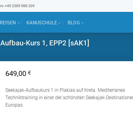
ro
+49 2389 988 269
 REISEN
KANUSCHULE
BLOG
-Aufbau-Kurs 1, EPP2 [sAK1]
649,00
€
Seekajak-Aufbaukurs 1 in Plakias auf Kreta. Mediterranes
Techniktraining in einer der schönsten Seekajak-Destinatione
Europas.