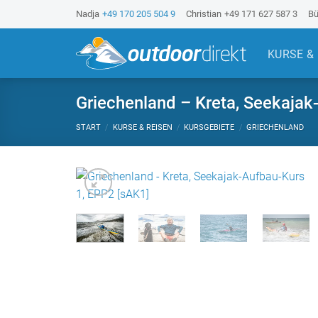
Z
Nadja
+49 170 205 504 9
Christian
+49 171 627 587 3
Bü
u
m
KURSE &
I
n
h
Griechenland – Kreta, Seekajak
a
START
/
KURSE & REISEN
/
KURSGEBIETE
/
GRIECHENLAND
l
t
s
p
r
i
n
g
e
n