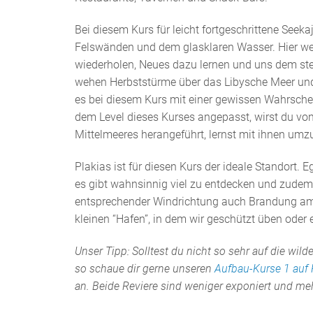
Bei diesem Kurs für leicht fortgeschrittene Seeka
Felswänden und dem glasklaren Wasser. Hier wer
wiederholen, Neues dazu lernen und uns dem stell
wehen Herbststürme über das Libysche Meer und
es bei diesem Kurs mit einer gewissen Wahrsche
dem Level dieses Kurses angepasst, wirst du v
Mittelmeeres herangeführt, lernst mit ihnen umzu
Plakias ist für diesen Kurs der ideale Standort.
es gibt wahnsinnig viel zu entdecken und zudem 
entsprechender Windrichtung auch Brandung am St
kleinen “Hafen”, in dem wir geschützt üben oder
Unser Tipp: Solltest du nicht so sehr auf die wi
so schaue dir gerne unseren
Aufbau-Kurse 1 auf 
an. Beide Reviere sind weniger exponiert und m