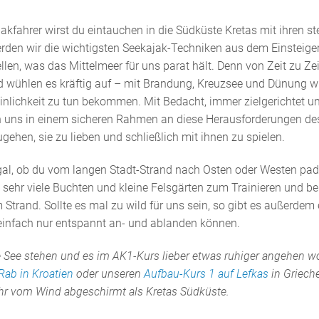
jakfahrer wirst du eintauchen in die Südküste Kretas mit ihren st
den wir die wichtigsten Seekajak-Techniken aus dem Einsteige
en, was das Mittelmeer für uns parat hält. Denn von Zeit zu Zei
 wühlen es kräftig auf – mit Brandung, Kreuzsee und Dünung wi
inlichkeit zu tun bekommen. Mit Bedacht, immer zielgerichtet u
on uns in einem sicheren Rahmen an diese Herausforderungen de
gehen, sie zu lieben und schließlich mit ihnen zu spielen.
 Egal, ob du vom langen Stadt-Strand nach Osten oder Westen pad
sehr viele Buchten und kleine Felsgärten zum Trainieren und be
rand. Sollte es mal zu wild für uns sein, so gibt es außerdem 
 einfach nur entspannt an- und ablanden können.
lde See stehen und es im AK1-Kurs lieber etwas ruhiger angehen wo
Rab in Kroatien
oder unseren
Aufbau-Kurs 1 auf Lefkas
in Griech
ehr vom Wind abgeschirmt als Kretas Südküste.