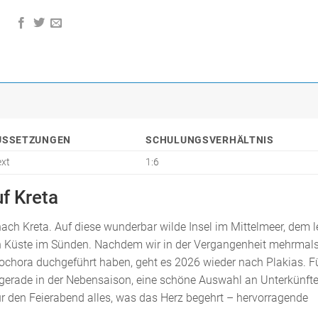
USSETZUNGEN
SCHULUNGSVERHÄLTNIS
ext
1:6
f Kreta
ch Kreta. Auf diese wunderbar wilde Insel im Mittelmeer, dem l
n Küste im Sünden. Nachdem wir in der Vergangenheit mehrmal
eochora duchgeführt haben, geht es 2026 wieder nach Plakias. F
t, gerade in der Nebensaison, eine schöne Auswahl an Unterkünft
für den Feierabend alles, was das Herz begehrt – hervorragende