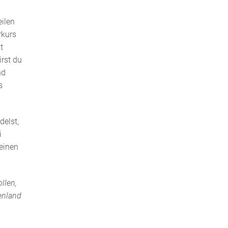
eilen
rkurs
t
rst du
nd
s
delst,
i
einen
llen,
enland