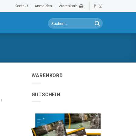
Kontakt
Anmelden
Warenkorb
S
u
c
h
e
n
a
c
h
WARENKORB
:
GUTSCHEIN
n