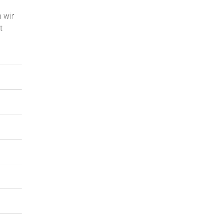
 wir
t