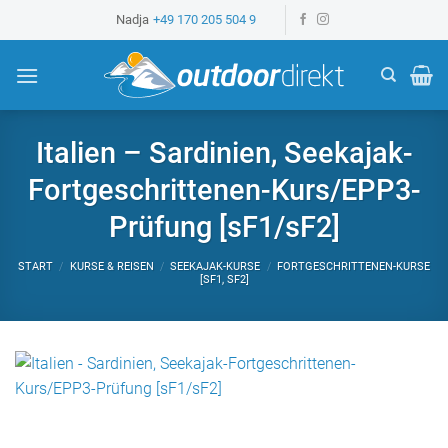
Z
Nadja
+49 170 205 504 9
u
m
I
n
h
Italien – Sardinien, Seekajak-
a
Fortgeschrittenen-Kurs/EPP3-
l
t
Prüfung [sF1/sF2]
s
p
START
/
KURSE & REISEN
/
SEEKAJAK-KURSE
/
FORTGESCHRITTENEN-KURSE
[SF1, SF2]
r
i
n
g
e
n