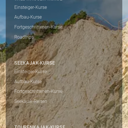
Einsteiger-Kurse
Aufbau-Kurse
Fortgeschrittenen-Kurse
Roadtrips
SEEKAJAK-KURSE
Einsteiger-Kurse
Aufbau-Kurse
Fortgeschrittenen-Kurse
Seekajak-Reisen
TOURENKAJAK-KURSE