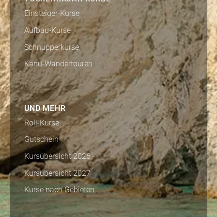
Einsteiger-Kurse
Aufbau-Kurse
Schnupperkurse
Kanu-Wandertouren
UND MEHR
Roll-Kurse
Gutschein
Kursübersicht 2026
Kursübersicht 2027
Kurse nach Gebieten