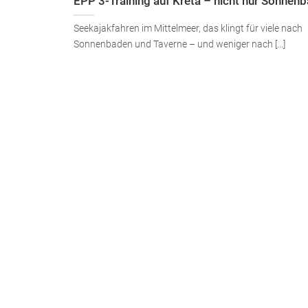
EPP 3-Training auf Kreta – nicht nur Sonnen
Seekajakfahren im Mittelmeer, das klingt für viele nach
Sonnenbaden und Taverne – und weniger nach [...]