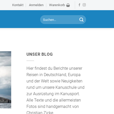
Kontakt
Anmelden
Warenkorb
S
u
c
h
e
n
a
UNSER BLOG
c
h
:
Hier findest du Berichte unserer
Reisen in Deutschland, Europa
und der Welt sowie Neuigkeiten
rund um unsere Kanuschule und
zur Ausrüstung im Kanusport.
Alle Texte und die allermeisten
Fotos sind handgemacht von
Christian Zicke.