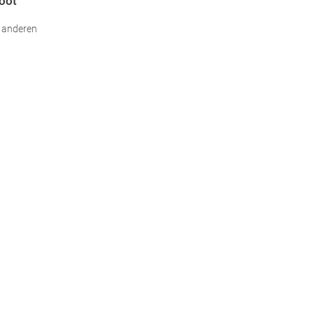
oot”
r anderen