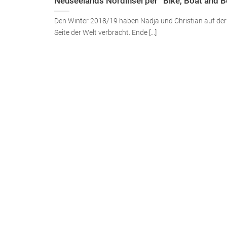
Neuseelands Nordinsel per “Bike, Boat and B
Den Winter 2018/19 haben Nadja und Christian auf de
Seite der Welt verbracht. Ende [...]