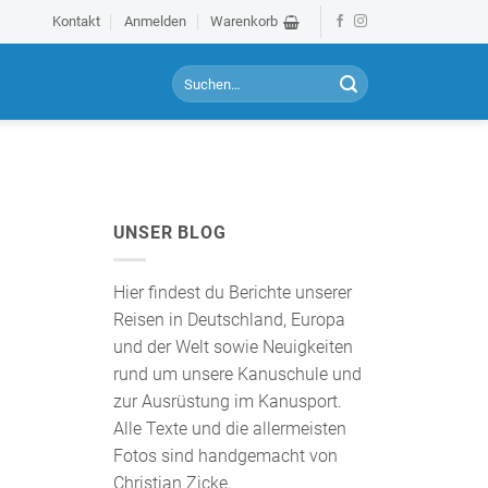
Kontakt
Anmelden
Warenkorb
S
u
c
h
e
n
a
UNSER BLOG
c
h
:
Hier findest du Berichte unserer
Reisen in Deutschland, Europa
und der Welt sowie Neuigkeiten
rund um unsere Kanuschule und
zur Ausrüstung im Kanusport.
Alle Texte und die allermeisten
Fotos sind handgemacht von
Christian Zicke.