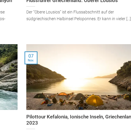
Canyon
Flussführer Griechenland: Oberer Lousios
ese
Der “Obere Lousios” ist ein Flussabschnitt auf der
os-
südgriechischen Halbinsel Peloponnes. Er kann in vieler [...]
07
Nov.
Pilottour Kefalonia, Ionische Inseln, Griechenla
2023