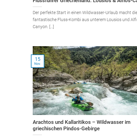
Flussführer Griechenland: Lousios & Alfios-
Der perfekte Start in einen Wildwasser-Urlaub macht di
fantastische Fluss-Kombi aus unterem Lousios und Alfi
Canyon. [...]
15
Nov.
Arachtos und Kallaritikos – Wildwasser im
griechischen Pindos-Gebirge