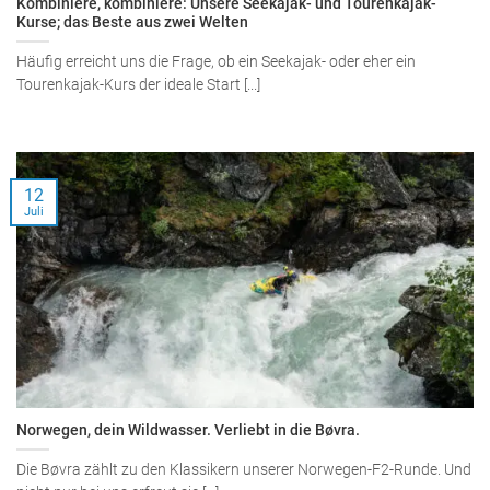
Kombiniere, kombiniere: Unsere Seekajak- und Tourenkajak-
Kurse; das Beste aus zwei Welten
Häufig erreicht uns die Frage, ob ein Seekajak- oder eher ein
Tourenkajak-Kurs der ideale Start [...]
12
Juli
Norwegen, dein Wildwasser. Verliebt in die Bøvra.
Die Bøvra zählt zu den Klassikern unserer Norwegen-F2-Runde. Und