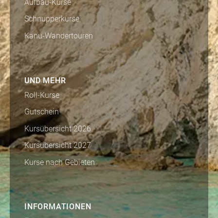
Aufbau-Kurse
Schnupperkurse
Kanu-Wandertouren
UND MEHR
Roll-Kurse
Gutschein
Kursübersicht 2026
Kursübersicht 2027
Kurse nach Gebieten
INFORMATIONEN