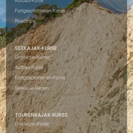
Aufbau-Kurse
Fortgeschrittenen-Kurse
Roadtrips
SEEKAJAK-KURSE
Einsteiger-Kurse
Aufbau-Kurse
Fortgeschrittenen-Kurse
Seekajak-Reisen
TOURENKAJAK-KURSE
Einsteiger-Kurse