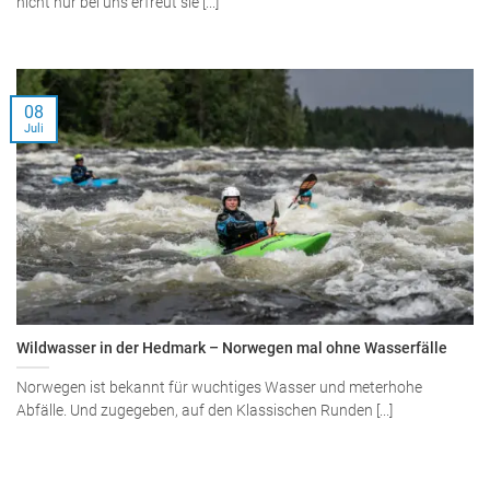
nicht nur bei uns erfreut sie [...]
08
Juli
Wildwasser in der Hedmark – Norwegen mal ohne Wasserfälle
Norwegen ist bekannt für wuchtiges Wasser und meterhohe
Abfälle. Und zugegeben, auf den Klassischen Runden [...]