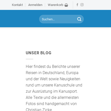
Kontakt
Anmelden
Warenkorb
S
u
c
h
e
n
a
UNSER BLOG
c
h
:
Hier findest du Berichte unserer
Reisen in Deutschland, Europa
und der Welt sowie Neuigkeiten
rund um unsere Kanuschule und
zur Ausrüstung im Kanusport.
Alle Texte und die allermeisten
Fotos sind handgemacht von
Christian Zicke.