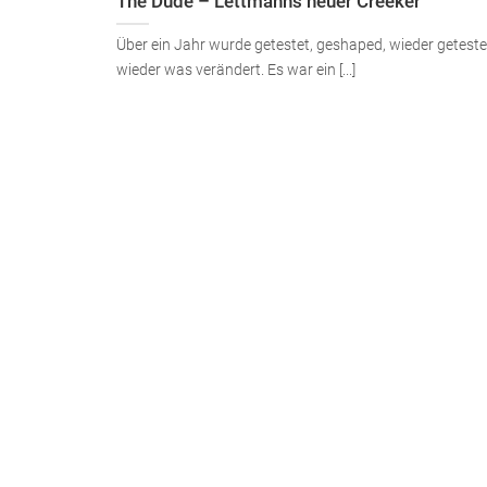
The Dude – Lettmanns neuer Creeker
Über ein Jahr wurde getestet, geshaped, wieder getest
wieder was verändert. Es war ein [...]