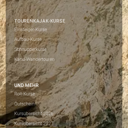
TOURENKAJAK-KURSE
Einsteiger-Kurse
Aufbau-Kurse
Schnupperkurse
Kanu-Wandertouren
UND MEHR
Roll-Kurse
Gutschein
Kursübersicht 2026
Kursübersicht 2027