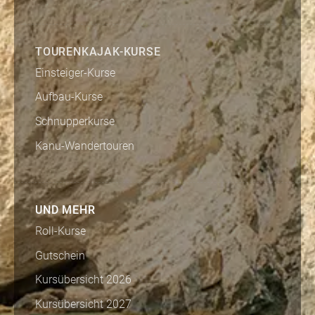
TOURENKAJAK-KURSE
Einsteiger-Kurse
Aufbau-Kurse
Schnupperkurse
Kanu-Wandertouren
UND MEHR
Roll-Kurse
Gutschein
Kursübersicht 2026
Kursübersicht 2027