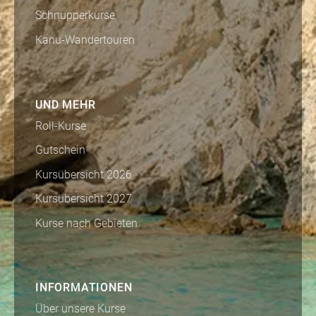
Schnupperkurse
Kanu-Wandertouren
UND MEHR
Roll-Kurse
Gutschein
Kursübersicht 2026
Kursübersicht 2027
Kurse nach Gebieten
INFORMATIONEN
Über unsere Kurse