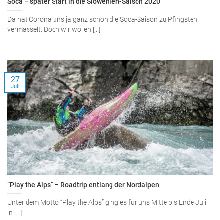
Soca – später Start in die Slowenien-Saison 2020
Da hat Corona uns ja ganz schön die Soca-Saison zu Pfingsten
vermasselt. Doch wir wollen [...]
27
Juli
“Play the Alps” – Roadtrip entlang der Nordalpen
Unter dem Motto “Play the Alps” ging es für uns Mitte bis Ende Juli
in [...]