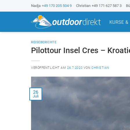
Z
Nadja
+49 170 205 504 9
Christian
+49 171 627 587 3
Bü
u
m
KURSE &
I
n
h
REISEBERICHTE
a
Pilottour Insel Cres – Kroat
l
t
VERÖFFENTLICHT AM
26.7.2020
VON
CHRISTIAN
s
p
r
i
26
Juli
n
g
e
n