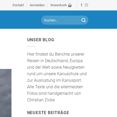
Kontakt
Anmelden
Warenkorb
S
u
c
h
UNSER BLOG
e
n
a
Hier findest du Berichte unserer
c
Reisen in Deutschland, Europa
h
und der Welt sowie Neuigkeiten
:
rund um unsere Kanuschule und
zur Ausrüstung im Kanusport.
Alle Texte und die allermeisten
Fotos sind handgemacht von
Christian Zicke.
NEUESTE BEITRÄGE