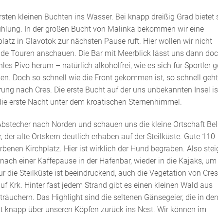
rsten kleinen Buchten ins Wasser. Bei knapp dreißig Grad bietet 
hlung. In der großen Bucht von Malinka bekommen wir eine
atz in Glavotok zur nächsten Pause ruft. Hier wollen wir nicht
ende Touren anschauen. Die Bar mit Meerblick lässt uns dann do
s Pivo herum – natürlich alkoholfrei, wie es sich für Sportler g
 Doch so schnell wie die Front gekommen ist, so schnell geht
ung nach Cres. Die erste Bucht auf der uns unbekannten Insel is
ür die erste Nacht unter dem kroatischen Sternenhimmel.
stecher nach Norden und schauen uns die kleine Ortschaft Beli
 der alte Ortskern deutlich erhaben auf der Steilküste. Gute 110
enen Kirchplatz. Hier ist wirklich der Hund begraben. Also ste
nach einer Kaffepause in der Hafenbar, wieder in die Kajaks, um
ur die Steilküste ist beeindruckend, auch die Vegetation von Cres
uf Krk. Hinter fast jedem Strand gibt es einen kleinen Wald aus
chern. Das Highlight sind die seltenen Gänsegeier, die in de
egt knapp über unseren Köpfen zurück ins Nest. Wir können im