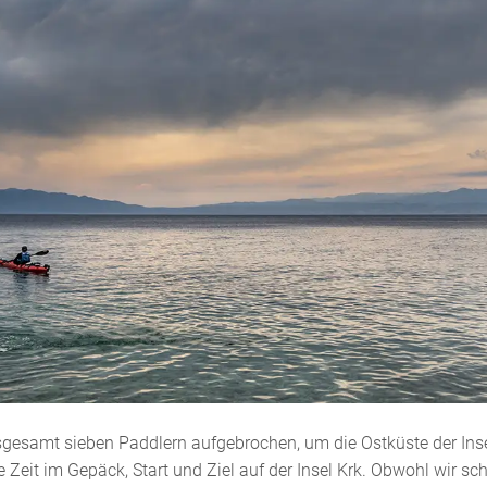
insgesamt sieben Paddlern aufgebrochen, um die Ostküste der Ins
Zeit im Gepäck, Start und Ziel auf der Insel Krk. Obwohl wir sc