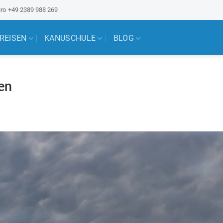
ro
+49 2389 988 269
 REISEN
KANUSCHULE
BLOG
ien