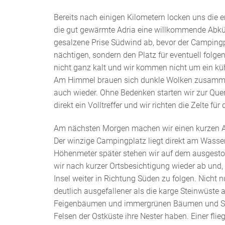
Bereits nach einigen Kilometern locken uns die e
die gut gewärmte Adria eine willkommende Abkü
gesalzene Prise Südwind ab, bevor der Campingpl
nächtigen, sondern den Platz für eventuell folg
nicht ganz kalt und wir kommen nicht um ein kühle
Am Himmel brauen sich dunkle Wolken zusammen.
auch wieder. Ohne Bedenken starten wir zur Quer
direkt ein Volltreffer und wir richten die Zelte f
Am nächsten Morgen machen wir einen kurzen Ab
Der winzige Campingplatz liegt direkt am Wasser,
Höhenmeter später stehen wir auf dem ausgestorb
wir nach kurzer Ortsbesichtigung wieder ab und, 
Insel weiter in Richtung Süden zu folgen. Nicht n
deutlich ausgefallener als die karge Steinwüste a
Feigenbäumen und immergrünen Bäumen und Sträu
Felsen der Ostküste ihre Nester haben. Einer fli