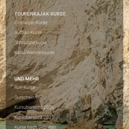
TOURENKAJAK-KURSE
Einsteiger-Kurse
Aufbau-Kurse
Schnupperkurse
Kanu-Wandertouren
UND MEHR
Roll-Kurse
Gutschein
Kursübersicht 2026
Kursübersicht 2027
Kurse nach Gebieten