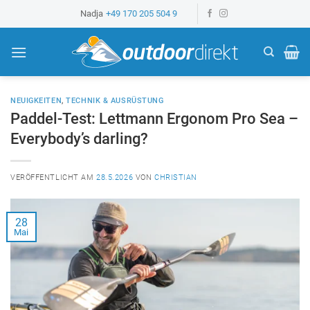
Z
Nadja
+49 170 205 504 9
u
m
I
n
h
NEUIGKEITEN
,
TECHNIK & AUSRÜSTUNG
a
Paddel-Test: Lettmann Ergonom Pro Sea –
l
Everybody’s darling?
t
s
VERÖFFENTLICHT AM
28.5.2026
VON
CHRISTIAN
p
r
i
28
n
Mai
g
e
n