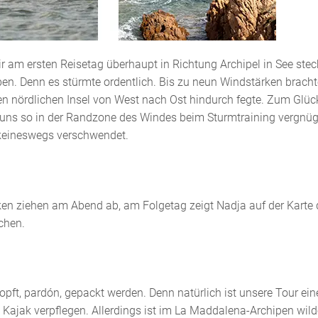
r am ersten Reisetag überhaupt in Richtung Archipel in See ste
en. Denn es stürmte ordentlich. Bis zu neun Windstärken bracht
en nördlichen Insel von West nach Ost hindurch fegte. Zum Glüc
uns so in der Randzone des Windes beim Sturmtraining vergnü
 keineswegs verschwendet.
lken ziehen am Abend ab, am Folgetag zeigt Nadja auf der Karte 
chen.
opft, pardón, gepackt werden. Denn natürlich ist unsere Tour ein
em Kajak verpflegen. Allerdings ist im La Maddalena-Archipen wil