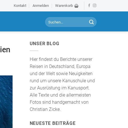
Kontakt
Anmelden
Warenkorb
S
u
c
h
UNSER BLOG
e
ien
n
a
Hier findest du Berichte unserer
c
Reisen in Deutschland, Europa
h
und der Welt sowie Neuigkeiten
:
rund um unsere Kanuschule und
zur Ausrüstung im Kanusport.
Alle Texte und die allermeisten
Fotos sind handgemacht von
Christian Zicke.
NEUESTE BEITRÄGE