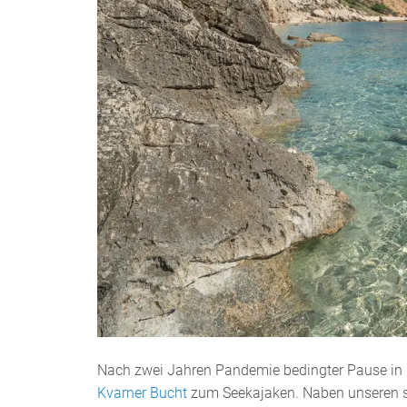
Nach zwei Jahren Pandemie bedingter Pause in Kr
Kvarner Bucht
zum Seekajaken. Naben unseren 