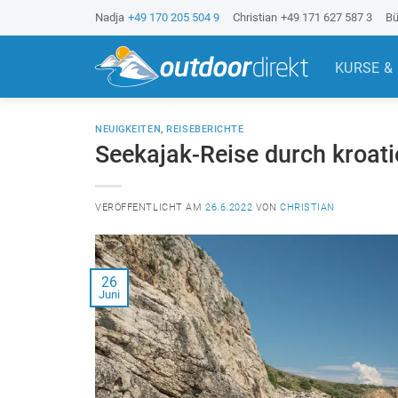
Z
Nadja
+49 170 205 504 9
Christian
+49 171 627 587 3
Bü
u
m
KURSE &
I
n
h
NEUIGKEITEN
,
REISEBERICHTE
a
Seekajak-Reise durch kroati
l
t
VERÖFFENTLICHT AM
26.6.2022
VON
CHRISTIAN
s
p
r
i
26
Juni
n
g
e
n