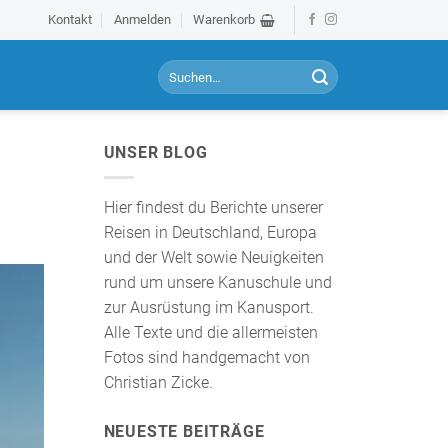
Kontakt
Anmelden
Warenkorb
S
u
c
h
UNSER BLOG
e
n
a
Hier findest du Berichte unserer
c
Reisen in Deutschland, Europa
h
und der Welt sowie Neuigkeiten
:
rund um unsere Kanuschule und
zur Ausrüstung im Kanusport.
Alle Texte und die allermeisten
Fotos sind handgemacht von
Christian Zicke.
NEUESTE BEITRÄGE