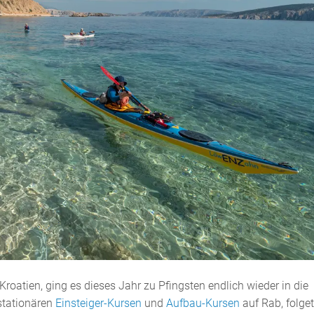
oatien, ging es dieses Jahr zu Pfingsten endlich wieder in die
stationären
Einsteiger-Kursen
und
Aufbau-Kursen
auf Rab, folget