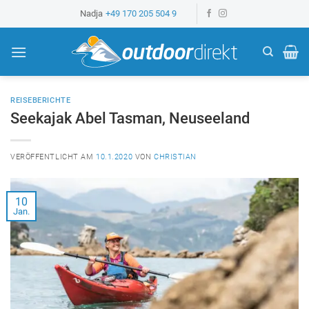
Z
Nadja
+49 170 205 504 9
u
m
I
n
h
REISEBERICHTE
a
Seekajak Abel Tasman, Neuseeland
l
t
VERÖFFENTLICHT AM
10.1.2020
VON
CHRISTIAN
s
p
r
10
Jan.
i
n
g
e
n