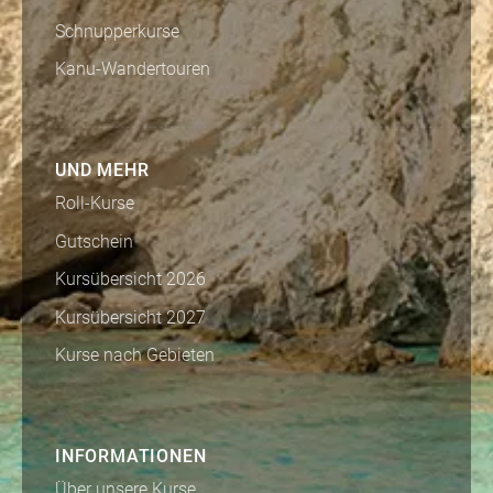
Schnupperkurse
Kanu-Wandertouren
UND MEHR
Roll-Kurse
Gutschein
Kursübersicht 2026
Kursübersicht 2027
Kurse nach Gebieten
INFORMATIONEN
Über unsere Kurse