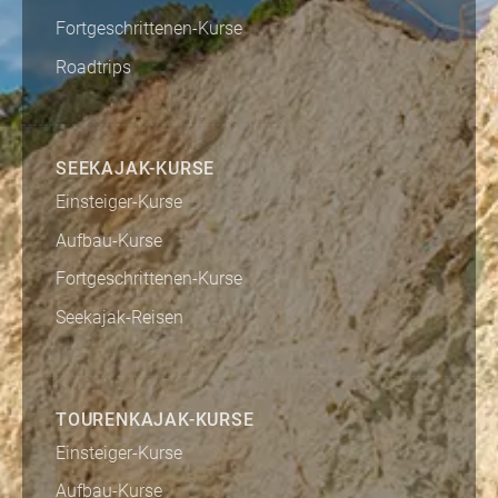
Fortgeschrittenen-Kurse
Roadtrips
SEEKAJAK-KURSE
Einsteiger-Kurse
Aufbau-Kurse
Fortgeschrittenen-Kurse
Seekajak-Reisen
TOURENKAJAK-KURSE
Einsteiger-Kurse
Aufbau-Kurse