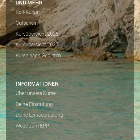
UND MEHR
Roll-Kurse
Gutschein
Kursübersicht 2026
Kursübersicht 2027
Kurse nach Gebieten
INFORMATIONEN
Über unsere Kurse
Deine Einstufung
Deine Leihausrüstung
Wege zum EPP