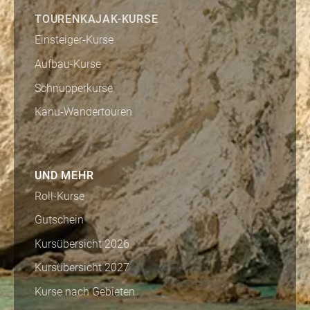
TOURENKAJAK-KURSE
Einsteiger-Kurse
Aufbau-Kurse
Schnupperkurse
Kanu-Wandertouren
UND MEHR
Roll-Kurse
Gutschein
Kursübersicht 2026
Kursübersicht 2027
Kurse nach Gebieten