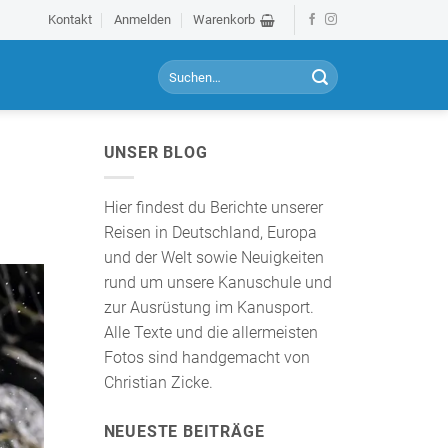
Kontakt
Anmelden
Warenkorb
S
u
c
h
UNSER BLOG
e
n
a
Hier findest du Berichte unserer
c
Reisen in Deutschland, Europa
h
und der Welt sowie Neuigkeiten
:
rund um unsere Kanuschule und
zur Ausrüstung im Kanusport.
Alle Texte und die allermeisten
Fotos sind handgemacht von
Christian Zicke.
NEUESTE BEITRÄGE