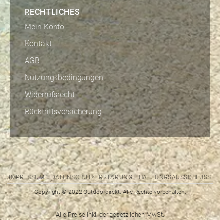
RECHTLICHES
Mein Konto
Kontakt
AGB
Nutzungsbedingungen
Widerrufsrecht
Rücktrittsversicherung
IMPRESSUM
DATENSCHUTZERKLÄRUNG
HAFTUNGSAUSSCHLUSS
Copyright © 2022 Outdoordirekt. Alle Rechte vorbehalten.
Alle Preise inkl. der gesetzlichen MwSt.