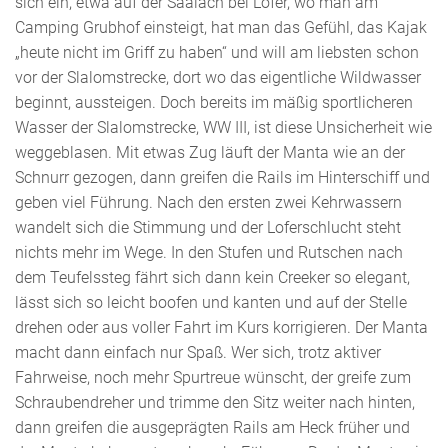
sich ein, etwa auf der Saalach bei Lofer, wo man am
Camping Grubhof einsteigt, hat man das Gefühl, das Kajak
„heute nicht im Griff zu haben“ und will am liebsten schon
vor der Slalomstrecke, dort wo das eigentliche Wildwasser
beginnt, aussteigen. Doch bereits im mäßig sportlicheren
Wasser der Slalomstrecke, WW III, ist diese Unsicherheit wie
weggeblasen. Mit etwas Zug läuft der Manta wie an der
Schnurr gezogen, dann greifen die Rails im Hinterschiff und
geben viel Führung. Nach den ersten zwei Kehrwassern
wandelt sich die Stimmung und der Loferschlucht steht
nichts mehr im Wege. In den Stufen und Rutschen nach
dem Teufelssteg fährt sich dann kein Creeker so elegant,
lässt sich so leicht boofen und kanten und auf der Stelle
drehen oder aus voller Fahrt im Kurs korrigieren. Der Manta
macht dann einfach nur Spaß. Wer sich, trotz aktiver
Fahrweise, noch mehr Spurtreue wünscht, der greife zum
Schraubendreher und trimme den Sitz weiter nach hinten,
dann greifen die ausgeprägten Rails am Heck früher und