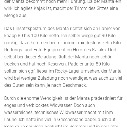
der Manta bekommt noch mehr Führung. Da der Manta ein
wirklich agiles Kajak ist, macht der Trimm des Sitzes eine
Menge aus.
Das Einsatzspektrum des Manta richtet sich an Fahrer von
knapp 80 bis 100 Kilo netto. Ich selber wiege gut 90 Kilo
nackig, dazu kommen bei mir immer mindestens zehn Kilo
Rettungs- und Foto-Equipment im Heck des Kajaks. Und
selbst bei dieser Beladung läuft der Manta noch schön
trocken und hat noch Reserven. Paddler unter 80 Kilo
sollten sich ggf. lieber im Rocky-Lager umsehen, der Manta
wird bei weniger Zuladung noch wendiger, was auch zu viel
des Guten sein kann, je nach Geschmack.
Durch die enorme Wendigkeit ist der Manta prädestiniert für
enges und verblocktes Widwasser. Doch auch
wasserreiches, technisches Wildwasser macht mit ihm
Laune. Ich hatte ihn viel in Griechenland dabei, auch auf
Korsika, in der Soca-Schlucht im Sommer und in der Lofer-