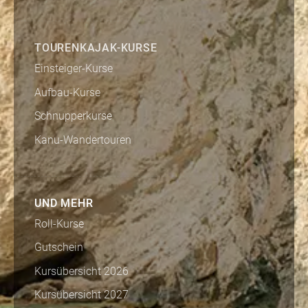
TOURENKAJAK-KURSE
Einsteiger-Kurse
Aufbau-Kurse
Schnupperkurse
Kanu-Wandertouren
UND MEHR
Roll-Kurse
Gutschein
Kursübersicht 2026
Kursübersicht 2027