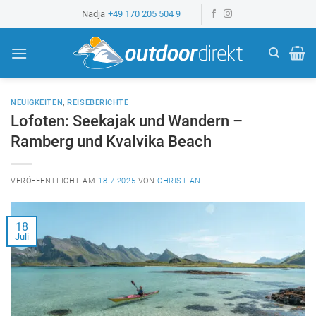
Z
Nadja
+49 170 205 504 9
u
m
I
n
h
NEUIGKEITEN
,
REISEBERICHTE
a
Lofoten: Seekajak und Wandern –
l
Ramberg und Kvalvika Beach
t
s
VERÖFFENTLICHT AM
18.7.2025
VON
CHRISTIAN
p
r
i
18
n
Juli
g
e
n