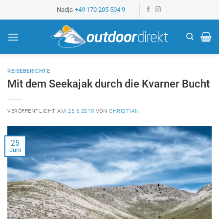
Z
Nadja
+49 170 205 504 9
u
m
I
n
h
REISEBERICHTE
a
Mit dem Seekajak durch die Kvarner Bucht
l
t
VERÖFFENTLICHT AM
25.6.2019
VON
CHRISTIAN
s
p
r
25
Juni
i
n
g
e
n