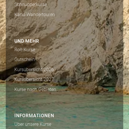
Schnupperkurse
Kanu-Wandertouren
UND MEHR
Roll-Kurse
Gutschein
Kursübersicht 2026
Kursübersicht 2027
Kurse nach Gebieten
INFORMATIONEN
Über unsere Kurse